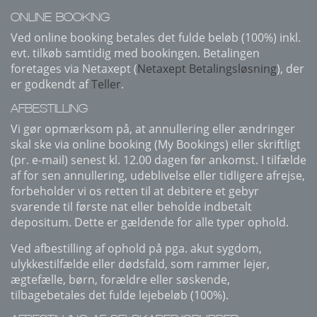
ONLINE BOOKING
Ved online booking betales det fulde beløb (100%) inkl.
evt. tilkøb samtidig med bookingen. Betalingen
foretages via Netaxept (
Netaxept Betalingsløsning
), der
er godkendt af
Teller
.
AFBESTILLING
Vi gør opmærksom på, at annullering eller ændringer
skal ske via online booking (My Bookings) eller skriftligt
(pr. e-mail) senest kl. 12.00 dagen før ankomst. I tilfælde
af for sen annullering, udeblivelse eller tidligere afrejse,
forbeholder vi os retten til at debitere et gebyr
svarende til første nat eller beholde indbetalt
depositum. Dette er gældende for alle typer ophold.
Ved afbestilling af ophold på pga. akut sygdom,
ulykkestilfælde eller dødsfald, som rammer lejer,
ægtefælle, børn, forældre eller søskende,
tilbagebetales det fulde lejebeløb (100%).