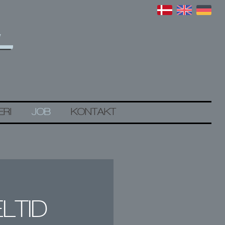
ERI
JOB
KONTAKT
LTID