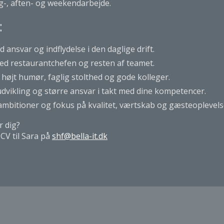
g-, aften- og weekendarbejde.
:
d ansvar og indflydelse i den daglige drift.
ed restaurantchefen og resten af teamet.
højt humør, faglig stolthed og gode kolleger.
udvikling og større ansvar i takt med dine kompetencer.
mbitioner og fokus på kvalitet, værtskab og gæsteoplevels
r dig?
CV til Sara på
shf@bella-it.dk