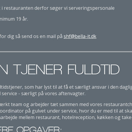
t i restauranten derfor søger vi serveringspersonale
inimum 19 år.
for dig så send os en mail på
shf@bella-it.dk
N TJENER FULDTID
tidstjener, som har lyst til at få et særligt ansvar i den dagli
 service - særligt på vores aftenvagter.
stærkt team og arbejder tæt sammen med vores restaurantchef
oordinator på gulvet under service, hvor du er med til at ska
marbejde mellem restaurant, hotelreception, køkken og take
ÆRE OPGAVER: