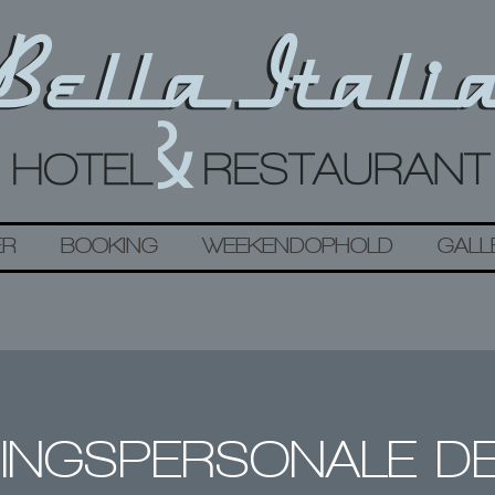
ER
BOOKING
WEEKENDOPHOLD
GALL
INGS­PERSONALE DE